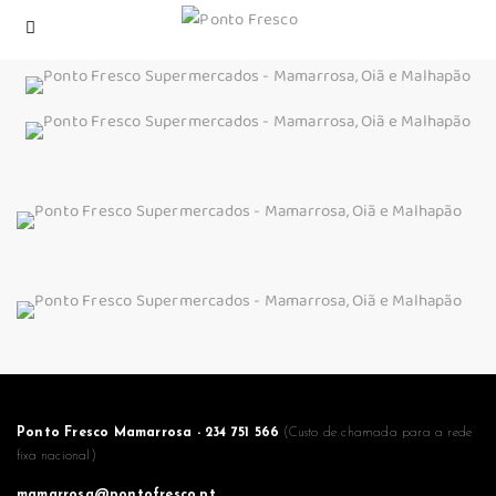
Ponto Fresco Mamarrosa - 234 751 566
(Custo de chamada para a rede
fixa nacional)
mamarrosa@pontofresco.pt