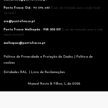
Ponto Fresco Oiã -
911 096 480
(Custo de chamada para a rede móvel
nacional)
oia@pontofresco.pt
Ponto Fresco Malhapão -
928 202 017
(Custo de chamada para a rede
móvel nacional)
malhapao@pontofresco.pt
Política de Privacidade e Proteção de Dados
|
Política de
cookies
Entidades RAL.
|
Livro de Reclamações.
Manuel Reste & Filhos, L.da 2026