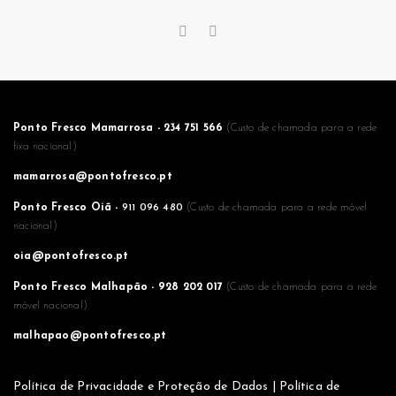
Ponto Fresco Mamarrosa - 234 751 566
(Custo de chamada para a rede
fixa nacional)
mamarrosa@pontofresco.pt
Ponto Fresco Oiã -
911 096 480
(Custo de chamada para a rede móvel
nacional)
oia@pontofresco.pt
Ponto Fresco Malhapão -
928 202 017
(Custo de chamada para a rede
móvel nacional)
malhapao@pontofresco.pt
Política de Privacidade e Proteção de Dados
|
Política de